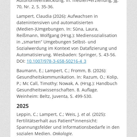
Autonomieentwicklung. In: medien+erziehung, Jg.
70, Nr. 2, S. 35-36.
Lampert, Claudia (2026): Aufwachsen in
datenintensiven und automatisierten
(Medien-)Umgebungen. In: Sūna, Laura,
Reißmann, Wolfgang (Hrsg.): Mediensozialisation
in „smarten“ Umgebungen Selbst- und
Sozialwerdung im Kontext von Datafizierung und
Automatisierung. Wiesbaden: Springer, S. 43-56.
DOI:
10.1007/978-3-658-50216-4_3
Baumann, E.; Lampert, C.; Fromm, B. (2026):
Gesundheitskommunikation. In: Razum, O.; Kolip,
P.; Mc Call, Timothy; Nowak, A. (Hrsg.): Handbuch
Gesundheitswissenschaften. 8. Auflage.
Weinheim: Beltz, Juventa, S. 499-530.
2025
Leppin, C.; Lampert, C.; Weis, J.
et al.
(2025):
Fertilitätserhalt aus Patient*innensicht:
Spannungsfelder und Informationsbedarfe in den
sozialen Medien.
Onkologie
.