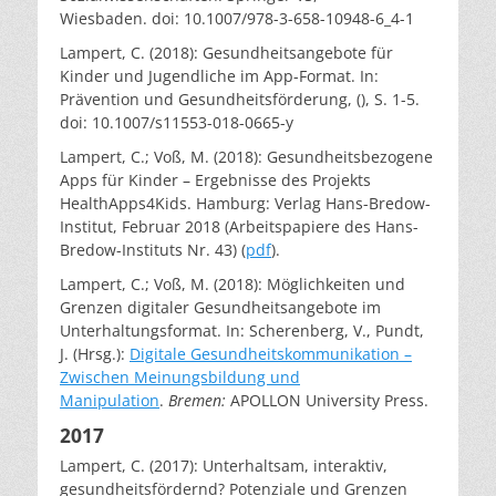
Wiesbaden. doi: 10.1007/978-3-658-10948-6_4-1
Lampert, C. (2018): Gesundheitsangebote für
Kinder und Jugendliche im App-Format. In:
Prävention und Gesundheitsförderung, (), S. 1-5.
doi: 10.1007/s11553-018-0665-y
Lampert, C.; Voß, M. (2018): Gesundheitsbezogene
Apps für Kinder – Ergebnisse des Projekts
HealthApps4Kids. Hamburg: Verlag Hans-Bredow-
Institut, Februar 2018 (Arbeitspapiere des Hans-
Bredow-Instituts Nr. 43) (
pdf
).
Lampert, C.; Voß, M. (2018): Möglichkeiten und
Grenzen digitaler Gesundheitsangebote im
Unterhaltungsformat. In: Scherenberg, V., Pundt,
J. (Hrsg.):
Digitale Gesundheitskommunikation –
Zwischen Meinungsbildung und
Manipulation
.
Bremen:
APOLLON University Press.
2017
Lampert, C. (2017): Unterhaltsam, interaktiv,
gesundheitsfördernd? Potenziale und Grenzen