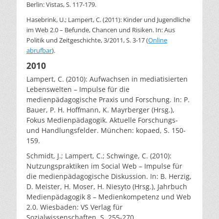
Berlin: Vistas, S. 117-179.
Hasebrink, U.; Lampert, C. (2011): Kinder und Jugendliche
im Web 2.0 – Befunde, Chancen und Risiken. In: Aus
Politik und Zeitgeschichte, 3/2011, S. 3-17 (
Online
abrufbar
).
2010
Lampert, C. (2010): Aufwachsen in mediatisierten
Lebenswelten – Impulse für die
medienpädagogische Praxis und Forschung. In: P.
Bauer, P. H. Hoffmann, K. Mayrberger (Hrsg.),
Fokus Medienpädagogik. Aktuelle Forschungs-
und Handlungsfelder. München: kopaed, S. 150-
159.
Schmidt, J.; Lampert, C.; Schwinge, C. (2010):
Nutzungspraktiken im Social Web – Impulse für
die medienpädagogische Diskussion. In: B. Herzig,
D. Meister, H. Moser, H. Niesyto (Hrsg.), Jahrbuch
Medienpädagogik 8 – Medienkompetenz und Web
2.0. Wiesbaden: VS Verlag für
Sozialwissenschaften, S. 255-270.