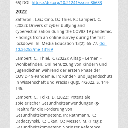
65) DOI:
https://doi.org/10.21241/ssoar.86633
2022
Zaffaroni, L.G.; Cino, D.; Thiel, K.; Lampert, C.
(2022): Drivers of cyber-bullying and
cybervictimization during the COVID-19 pandemic.
Findings from an online survey during the first
lockdown. In: Media Education 13(2): 65-77.
doi:
10.36253/me-13169
Lampert, C.; Thiel, K. (2022): Alltag – Lernen –
Wohlbefinden. Onlinenutzung von Kindern und
Jugendlichen während der ersten Phase der
COVID-19-Pandemie. In: Kinder- und Jugendschutz
in Wissenschaft und Praxis (KJug), 4/2022, S. 144-
148.
Lampert, C.; Tolks, D. (2022): Potenziale
spielerischer Gesundheitsanwendungen (g-
Health) für die Förderung von
Gesundheitskompetenz. In: Rathmann, K.;
Dadaczynski, K.; Okan, O.; Messer, M. (Hrsg.):
Gesundheitskompetenz. Springer Reference