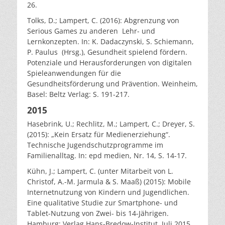
26.
Tolks, D.; Lampert, C. (2016): Abgrenzung von
Serious Games zu anderen Lehr- und
Lernkonzepten. In: K. Dadaczynski, S. Schiemann,
P. Paulus (Hrsg.), Gesundheit spielend fördern.
Potenziale und Herausforderungen von digitalen
Spieleanwendungen für die
Gesundheitsförderung und Prävention. Weinheim,
Basel: Beltz Verlag: S. 191-217.
2015
Hasebrink, U.; Rechlitz, M.; Lampert, C.; Dreyer, S.
(2015): „Kein Ersatz für Medienerziehung“.
Technische Jugendschutzprogramme im
Familienalltag. In: epd medien, Nr. 14, S. 14-17.
Kühn, J.; Lampert, C. (unter Mitarbeit von L.
Christof, A.-M. Jarmula & S. Maaß) (2015): Mobile
Internetnutzung von Kindern und Jugendlichen.
Eine qualitative Studie zur Smartphone- und
Tablet-Nutzung von Zwei- bis 14-Jährigen.
Hamburg: Verlag Hans-Bredow-Institut, Juli 2015