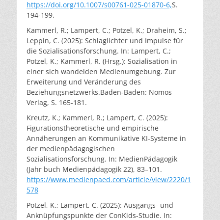
https://doi.org/10.1007/s00761-025-01870-6,
S.
194-199.
Kammerl, R.; Lampert, C.; Potzel, K.; Draheim, S.;
Leppin, C. (2025): Schlaglichter und Impulse für
die Sozialisationsforschung. In: Lampert, C.;
Potzel, K.; Kammerl, R. (Hrsg.): Sozialisation in
einer sich wandelden Medienumgebung. Zur
Erweiterung und Veränderung des
Beziehungsnetzwerks.Baden-Baden: Nomos
Verlag, S. 165-181.
Kreutz, K.; Kammerl, R.; Lampert, C. (2025):
Figurationstheoretische und empirische
Annäherungen an Kommunikative KI-Systeme in
der medienpädagogischen
Sozialisationsforschung. In: MedienPädagogik
(Jahr buch Medienpädagogik 22), 83–101.
https://www.medienpaed.com/article/view/2220/1
578
Potzel, K.; Lampert, C. (2025): Ausgangs- und
Anknüpfungspunkte der ConKids-Studie. In: