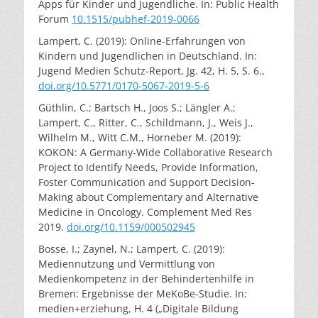
Apps für Kinder und Jugendliche. In: Public Health
Forum
10.1515/pubhef-2019-0066
Lampert, C. (2019): Online-Erfahrungen von
Kindern und Jugendlichen in Deutschland. In:
Jugend Medien Schutz-Report, Jg. 42, H. 5, S. 6.,
doi.org/10.5771/0170-5067-2019-5-6
Güthlin, C.; Bartsch H., Joos S.; Längler A.;
Lampert, C., Ritter, C., Schildmann, J., Weis J.,
Wilhelm M., Witt C.M., Horneber M. (2019):
KOKON: A Germany-Wide Collaborative Research
Project to Identify Needs, Provide Information,
Foster Communication and Support Decision-
Making about Complementary and Alternative
Medicine in Oncology. Complement Med Res
2019.
doi.org/10.1159/000502945
Bosse, I.; Zaynel, N.; Lampert, C. (2019):
Mediennutzung und Vermittlung von
Medienkompetenz in der Behindertenhilfe in
Bremen: Ergebnisse der MeKoBe-Studie. In:
medien+erziehung, H. 4 („Digitale Bildung