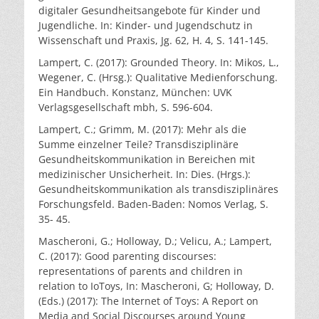
digitaler Gesundheitsangebote für Kinder und
Jugendliche. In: Kinder- und Jugendschutz in
Wissenschaft und Praxis, Jg. 62, H. 4, S. 141-145.
Lampert, C. (2017): Grounded Theory. In: Mikos, L.,
Wegener, C. (Hrsg.): Qualitative Medienforschung.
Ein Handbuch. Konstanz, München: UVK
Verlagsgesellschaft mbh, S. 596-604.
Lampert, C.; Grimm, M. (2017): Mehr als die
Summe einzelner Teile? Transdisziplinäre
Gesundheitskommunikation in Bereichen mit
medizinischer Unsicherheit. In: Dies. (Hrgs.):
Gesundheitskommunikation als transdisziplinäres
Forschungsfeld. Baden-Baden: Nomos Verlag, S.
35- 45.
Mascheroni, G.; Holloway, D.; Velicu, A.; Lampert,
C. (2017): Good parenting discourses:
representations of parents and children in
relation to IoToys, In: Mascheroni, G; Holloway, D.
(Eds.) (2017): The Internet of Toys: A Report on
Media and Social Discourses around Young