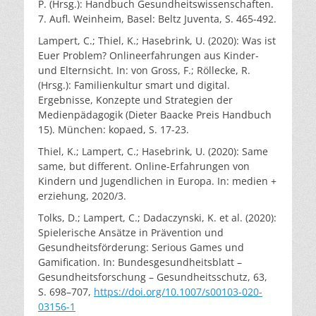
P. (Hrsg.): Handbuch Gesundheitswissenschaften.
7. Aufl. Weinheim, Basel: Beltz Juventa, S. 465-492.
Lampert, C.; Thiel, K.; Hasebrink, U. (2020): Was ist
Euer Problem? Onlineerfahrungen aus Kinder-
und Elternsicht. In: von Gross, F.; Röllecke, R.
(Hrsg.): Familienkultur smart und digital.
Ergebnisse, Konzepte und Strategien der
Medienpädagogik (Dieter Baacke Preis Handbuch
15). München: kopaed, S. 17-23.
Thiel, K.; Lampert, C.; Hasebrink, U. (2020): Same
same, but different. Online-Erfahrungen von
Kindern und Jugendlichen in Europa. In: medien +
erziehung, 2020/3.
Tolks, D.; Lampert, C.; Dadaczynski, K. et al. (2020):
Spielerische Ansätze in Prävention und
Gesundheitsförderung: Serious Games und
Gamification. In: Bundesgesundheitsblatt –
Gesundheitsforschung – Gesundheitsschutz, 63,
S. 698–707,
https://doi.org/10.1007/s00103-020-
03156-1