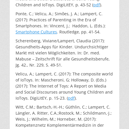
Children and IoToys. DigiLitEY, p. 43-52 (
pdf
).
Ponte, C.; Velicu, A.; Simões, J. A.; Lampert, C.
(2017): Practices of Parenting in the Era of
Smartphones. In: Vincent, J.; Haddon, L. (Eds.):
Smartphone Cultures
. Routledge, pp. 41-54.
Scherenberg, Viviane/Lampert, Claudia (2017):
Gesundheits-Apps für Kinder. Undurchsichtiger
Markt mit vielen Möglichkeiten. In: Dr. med.
Mabuse – Zeitschrift für alle Gesundheitsberufe,
Jg. 42., Nr. 229, S. 49-51.
Velicu, A.; Lampert, C. (2017): The composite world
of IoToys. In: Mascheroni, G; Holloway, D. (Eds.)
(2017): The Internet of Toys: A Report on Media
and Social Discourses around Young Children and
IoToys. DigiLitEY, p. 15-23. (
pdf
).
Witt, C.M.; Bartsch,·H.-H.; Güthlin, C.; Lampert, C.
Längler, A. Ritter, C.A.;Rostock, M.; Schildmann,·J.;
Weis, J.; Wilhelm,·M.; Horneber, M. (2017):
Kompetenznetz Komplementärmedizin in der