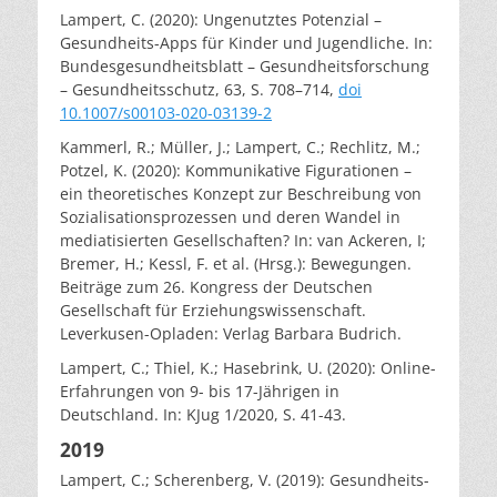
Lampert, C. (2020): Ungenutztes Potenzial –
Gesundheits-Apps für Kinder und Jugendliche. In:
Bundesgesundheitsblatt – Gesundheitsforschung
– Gesundheitsschutz, 63, S. 708–714,
doi
10.1007/s00103-020-03139-2
Kammerl, R.; Müller, J.; Lampert, C.; Rechlitz, M.;
Potzel, K. (2020): Kommunikative Figurationen –
ein theoretisches Konzept zur Beschreibung
von
Sozialisationsprozessen und deren Wandel in
mediatisierten Gesellschaften? In: van Ackeren, I;
Bremer, H.; Kessl, F. et al. (Hrsg.): Bewegungen.
Beiträge zum 26. Kongress der Deutschen
Gesellschaft für
Erziehungswissenschaft.
Leverkusen-Opladen:
Verlag Barbara Budrich.
Lampert, C.; Thiel, K.; Hasebrink, U. (2020): Online-
Erfahrungen von 9- bis 17-Jährigen in
Deutschland. In: KJug 1/2020, S. 41-43.
2019
Lampert, C.; Scherenberg, V. (2019): Gesundheits-