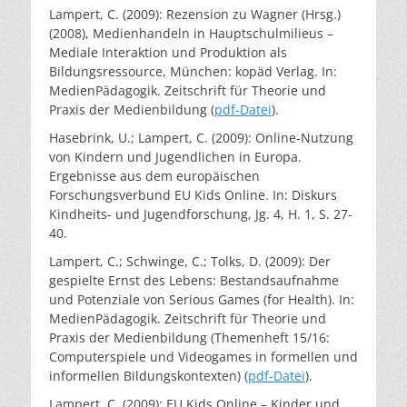
Lampert, C. (2009): Rezension zu Wagner (Hrsg.)
(2008), Medienhandeln in Hauptschulmilieus –
Mediale Interaktion und Produktion als
Bildungsressource, München: kopäd Verlag. In:
MedienPädagogik. Zeitschrift für Theorie und
Praxis der Medienbildung (
pdf-Datei
).
Hasebrink, U.; Lampert, C. (2009): Online-Nutzung
von Kindern und Jugendlichen in Europa.
Ergebnisse aus dem europäischen
Forschungsverbund EU Kids Online. In: Diskurs
Kindheits- und Jugendforschung, Jg. 4, H. 1, S. 27-
40.
Lampert, C.; Schwinge, C.; Tolks, D. (2009): Der
gespielte Ernst des Lebens: Bestandsaufnahme
und Potenziale von Serious Games (for Health). In:
MedienPädagogik. Zeitschrift für Theorie und
Praxis der Medienbildung (Themenheft 15/16:
Computerspiele und Videogames in formellen und
informellen Bildungskontexten) (
pdf-Datei
).
Lampert, C. (2009): EU Kids Online – Kinder und