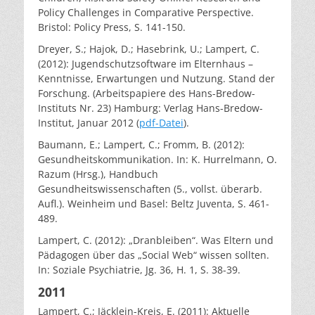
Policy Challenges in Comparative Perspective.
Bristol: Policy Press, S. 141-150.
Dreyer, S.; Hajok, D.; Hasebrink, U.; Lampert, C.
(2012): Jugendschutzsoftware im Elternhaus –
Kenntnisse, Erwartungen und Nutzung. Stand der
Forschung. (Arbeitspapiere des Hans-Bredow-
Instituts Nr. 23) Hamburg: Verlag Hans-Bredow-
Institut, Januar 2012 (
pdf-Datei
).
Baumann, E.; Lampert, C.; Fromm, B. (2012):
Gesundheitskommunikation. In: K. Hurrelmann, O.
Razum (Hrsg.), Handbuch
Gesundheitswissenschaften (5., vollst. überarb.
Aufl.). Weinheim und Basel: Beltz Juventa, S. 461-
489.
Lampert, C. (2012): „Dranbleiben“. Was Eltern und
Pädagogen über das „Social Web“ wissen sollten.
In: Soziale Psychiatrie, Jg. 36, H. 1, S. 38-39.
2011
Lampert, C.; Jäcklein-Kreis, E. (2011): Aktuelle