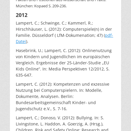
München: Kopaed S. 209-236.
2012
Lampert, C.; Schwinge, C.; Kammerl, R.;
Hirschhäuser, L. (2012): Computerspiele(n) in der
Familie. Düsseldorf ( LfM-Dokumenation; 47) (
pdf-
Datei
).
Hasebrink, U.; Lampert, C. (2012): Onlinenutzung
von Kindern und Jugendlichen im europäischen
Vergleich. Ergebnisse der 25-Länder-Studie „EU
Kids Online“. In: Media Perspektiven 12/2012, S.
635-647.
Lampert, C. (2012): Kompetenzen und exzessive
Nutzung bei Computerspielern. In: Modelle,
Dokumente, Analysen. Berlin:
Bundesarbeitsgemeinschaft Kinder- und
Jugendschutz e.V., S. 7-16.
Lampert, C.; Donoso, V. (2012): Bullying. In: S.
Livingstone, L. Haddon, A. Goerzig, A. (Hrsg.),
Children, Risk and Safety Online: Research and