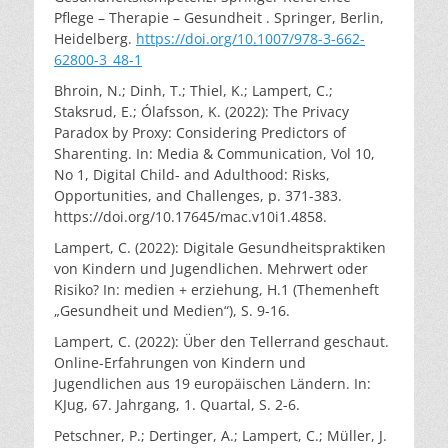
Pflege – Therapie – Gesundheit . Springer, Berlin,
Heidelberg.
https://doi.org/10.1007/978-3-662-
62800-3_48-1
Bhroin, N.; Dinh, T.; Thiel, K.; Lampert, C.;
Staksrud, E.; Ólafsson, K. (2022): The Privacy
Paradox by Proxy: Considering Predictors of
Sharenting. In: Media & Communication, Vol 10,
No 1, Digital Child- and Adulthood: Risks,
Opportunities, and Challenges, p. 371-383.
https://doi.org/10.17645/mac.v10i1.4858.
Lampert, C. (2022): Digitale Gesundheitspraktiken
von Kindern und Jugendlichen. Mehrwert oder
Risiko? In: medien + erziehung, H.1 (Themenheft
„Gesundheit und Medien“), S. 9-16.
Lampert, C. (2022): Über den Tellerrand geschaut.
Online-Erfahrungen von Kindern und
Jugendlichen aus 19 europäischen Ländern. In:
KJug, 67. Jahrgang, 1. Quartal, S. 2-6.
Petschner, P.; Dertinger, A.; Lampert, C.; Müller, J.