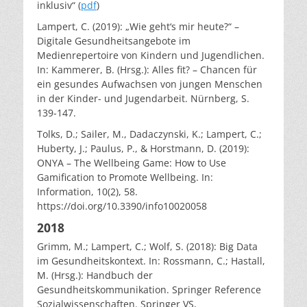
inklusiv“ (
pdf
)
Lampert, C. (2019): „Wie geht‘s mir heute?“ –
Digitale Gesundheitsangebote im
Medienrepertoire von Kindern und Jugendlichen.
In: Kammerer, B. (Hrsg.): Alles fit? – Chancen für
ein gesundes Aufwachsen von jungen Menschen
in der Kinder- und Jugendarbeit. Nürnberg, S.
139-147.
Tolks, D.; Sailer, M., Dadaczynski, K.; Lampert, C.;
Huberty, J.; Paulus, P., & Horstmann, D. (2019):
ONYA – The Wellbeing Game: How to Use
Gamification to Promote Wellbeing. In:
Information, 10(2), 58.
https://doi.org/10.3390/info10020058
2018
Grimm, M.; Lampert, C.; Wolf, S. (2018): Big Data
im Gesundheitskontext. In: Rossmann, C.; Hastall,
M. (Hrsg.): Handbuch der
Gesundheitskommunikation. Springer Reference
Sozialwissenschaften. Springer VS,