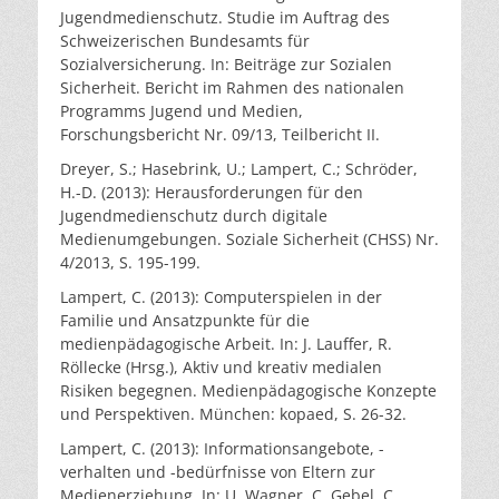
Jugendmedienschutz. Studie im Auftrag des
Schweizerischen Bundesamts für
Sozialversicherung. In: Beiträge zur Sozialen
Sicherheit. Bericht im Rahmen des nationalen
Programms Jugend und Medien,
Forschungsbericht Nr. 09/13, Teilbericht II.
Dreyer, S.; Hasebrink, U.; Lampert, C.; Schröder,
H.-D. (2013): Herausforderungen für den
Jugendmedienschutz durch digitale
Medienumgebungen. Soziale Sicherheit (CHSS) Nr.
4/2013, S. 195-199.
Lampert, C. (2013): Computerspielen in der
Familie und Ansatzpunkte für die
medienpädagogische Arbeit. In: J. Lauffer, R.
Röllecke (Hrsg.), Aktiv und kreativ medialen
Risiken begegnen. Medienpädagogische Konzepte
und Perspektiven. München: kopaed, S. 26-32.
Lampert, C. (2013): Informationsangebote, -
verhalten und -bedürfnisse von Eltern zur
Medienerziehung. In: U. Wagner, C. Gebel, C.