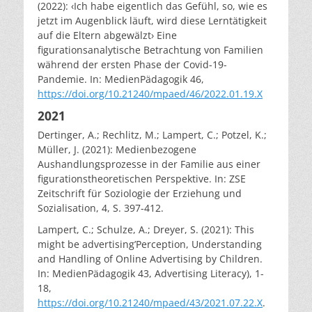
(2022): ‹Ich habe eigentlich das Gefühl, so, wie es
jetzt im Augenblick läuft, wird diese Lerntätigkeit
auf die Eltern abgewälzt› Eine
figurationsanalytische Betrachtung von Familien
während der ersten Phase der Covid-19-
Pandemie. In: MedienPädagogik 46,
https://doi.org/10.21240/mpaed/46/2022.01.19.X
2021
Dertinger, A.; Rechlitz, M.; Lampert, C.; Potzel, K.;
Müller, J. (2021): Medienbezogene
Aushandlungsprozesse in der Familie aus einer
figurationstheoretischen Perspektive. In: ZSE
Zeitschrift für Soziologie der Erziehung und
Sozialisation, 4, S. 397-412.
Lampert, C.; Schulze, A.; Dreyer, S. (2021): This
might be advertising’Perception, Understanding
and Handling of Online Advertising by Children.
In: MedienPädagogik 43, Advertising Literacy), 1-
18,
https://doi.org/10.21240/mpaed/43/2021.07.22.X
.