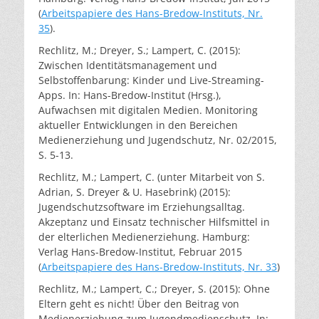
(
Arbeitspapiere des Hans-Bredow-Instituts, Nr.
35
).
Rechlitz, M.; Dreyer, S.; Lampert, C. (2015):
Zwischen Identitätsmanagement und
Selbstoffenbarung: Kinder und Live-Streaming-
Apps. In: Hans-Bredow-Institut (Hrsg.),
Aufwachsen mit digitalen Medien. Monitoring
aktueller Entwicklungen in den Bereichen
Medienerziehung und Jugendschutz, Nr. 02/2015,
S. 5-13.
Rechlitz, M.; Lampert, C. (unter Mitarbeit von S.
Adrian, S. Dreyer & U. Hasebrink) (2015):
Jugendschutzsoftware im Erziehungsalltag.
Akzeptanz und Einsatz technischer Hilfsmittel in
der elterlichen Medienerziehung. Hamburg:
Verlag Hans-Bredow-Institut, Februar 2015
(
Arbeitspapiere des Hans-Bredow-Instituts, Nr. 33
)
Rechlitz, M.; Lampert, C.; Dreyer, S. (2015): Ohne
Eltern geht es nicht! Über den Beitrag von
Medienerziehung zum Jugendmedienschutz. In: