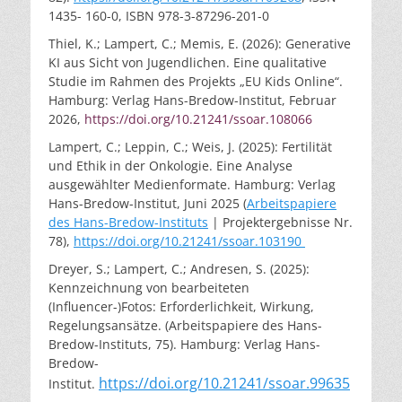
1435- 160-0, ISBN 978-3-87296-201-0
Thiel, K.; Lampert, C.; Memis, E. (2026): Generative
KI aus Sicht von Jugendlichen. Eine qualitative
Studie im Rahmen des Projekts „EU Kids Online“.
Hamburg: Verlag Hans-Bredow-Institut, Februar
2026,
https://doi.org/10.21241/ssoar.108066
Lampert, C.; Leppin, C.; Weis, J. (2025): Fertilität
und Ethik in der Onkologie. Eine Analyse
ausgewählter Medienformate. Hamburg: Verlag
Hans-Bredow-Institut, Juni 2025 (
Arbeitspapiere
des Hans-Bredow-Instituts
| Projektergebnisse Nr.
78),
https://doi.org/10.21241/ssoar.103190
Dreyer, S.; Lampert, C.; Andresen, S. (2025):
Kennzeichnung von bearbeiteten
(Influencer-)Fotos: Erforderlichkeit, Wirkung,
Regelungsansätze. (Arbeitspapiere des Hans-
Bredow-Instituts, 75). Hamburg: Verlag Hans-
Bredow-
https://doi.org/10.21241/ssoar.99635
Institut.