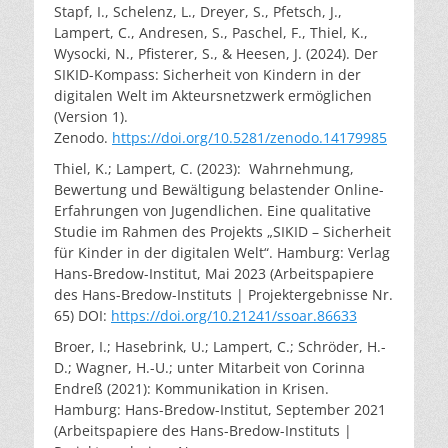
Stapf, I., Schelenz, L., Dreyer, S., Pfetsch, J.,
Lampert, C., Andresen, S., Paschel, F., Thiel, K.,
Wysocki, N., Pfisterer, S., & Heesen, J. (2024). Der
SIKID-Kompass: Sicherheit von Kindern in der
digitalen Welt im Akteursnetzwerk ermöglichen
(Version 1).
Zenodo.
https://doi.org/10.5281/zenodo.14179985
Thiel, K.; Lampert, C. (2023): Wahrnehmung,
Bewertung und Bewältigung belastender Online-
Erfahrungen von Jugendlichen. Eine qualitative
Studie im Rahmen des Projekts „SIKID – Sicherheit
für Kinder in der digitalen Welt“. Hamburg: Verlag
Hans-Bredow-Institut, Mai 2023 (Arbeitspapiere
des Hans-Bredow-Instituts | Projektergebnisse Nr.
65) DOI:
https://doi.org/10.21241/ssoar.86633
Broer, I.; Hasebrink, U.; Lampert, C.; Schröder, H.-
D.; Wagner, H.-U.; unter Mitarbeit von Corinna
Endreß (2021): Kommunikation in Krisen.
Hamburg: Hans-Bredow-Institut, September 2021
(Arbeitspapiere des Hans-Bredow-Instituts |