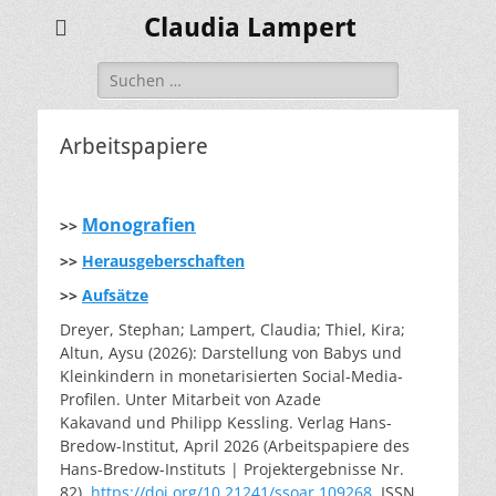
Claudia Lampert
Suchen
nach:
Arbeitspapiere
Monografien
>>
>>
Herausgeberschaften
>>
Aufsätze
Dreyer, Stephan; Lampert, Claudia; Thiel, Kira;
Altun, Aysu (2026): Darstellung von Babys und
Kleinkindern in monetarisierten Social-Media-
Profilen. Unter Mitarbeit von Azade
Kakavand und Philipp Kessling. Verlag Hans-
Bredow-Institut, April 2026 (Arbeitspapiere des
Hans-Bredow-Instituts | Projektergebnisse Nr.
82).
https://doi.org/10.21241/ssoar.109268
, ISSN