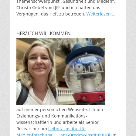
Themenschwerpunkt „Gesundheit und Medien“.
Christa Gebel vom JFF und ich hatten das
Vergnügen, das Heft zu betreuen.
Weiterlesen …
HERZLICH WILLKOMMEN
auf meiner persönlichen Webseite. Ich bin
Erziehungs- und Kommunikations-
wissenschaftlerin und arbeite als Senior
Researcher am
Leibniz-Institut für
Medienforschung | Hans-Bredow-Institut (HBI)
in