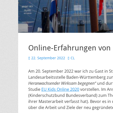
Online-Erfahrungen von 
Veröffentlicht
Autor
22. September 2022
CL
am
Am 20. September 2022 war ich zu Gast in St
Landesarbeitsstelle Baden-Württemberg z
Heranwachsender Wirksam begegnen“
und durf
Studie
EU Kids Online 2020
vorstellen. Im An
(Kinderschutzbund Bundesverband) zum The
ihrer Masterarbeit verfasst hat). Bevor es i
über die Arbeit und Ziele der neu gegründe