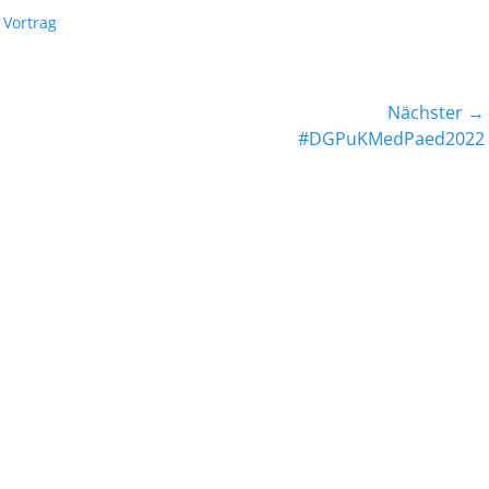
,
Vortrag
Nächster →
Nächster
#DGPuKMedPaed2022
Beitrag: