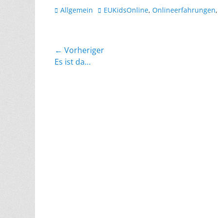
Kategorien
Schlagworte
Allgemein
EUKidsOnline
,
Onlineerfahrungen
Beitragsnavigation
← Vorheriger
Vorheriger
Es ist da…
Beitrag: