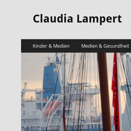
Claudia Lampert
Primäres
Zum
Kinder & Medien
Medien & Gesundheit
Inhalt
Menü
springen