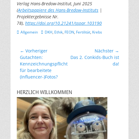
Verlag Hans-Bredow-Institut, Juni 2025
(
Arbeitspapiere des Hans-Bredow-Instituts
|
Projektergebnisse Nr.
78),
https://doi.org/10.21241/ssoar.103190
Kategorien
Schlagworte
Allgemein
DKH
,
Ethik
,
FEON
,
Fertilität
,
Krebs
Beitragsnavigation
← Vorheriger
Nächster →
Vorheriger
Nächster
Gutachten:
Das 2. Conkids-Buch ist
Beitrag:
Beitrag:
Kennzeichnungspflicht
da!
für bearbeitete
(Influencer-)Fotos?
HERZLICH WILLKOMMEN