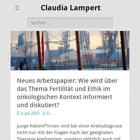
Claudia Lampert
Suchen
nach:
Neues Arbeitspapier: Wie wird über
das Thema Fertilität und Ethik im
onkologischen Kontext informiert
und diskutiert?
Veröffentlicht
Autor
4. Juli 2025
CL
am
Junge Patient*innen sind bei einer Krebsdiagnose
nicht nur mit der Fragen nach der geeigneten
Therapie konfrontiert, sondern plötzlich auch mit