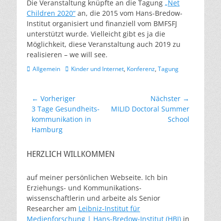
Die Veranstaltung knüpfte an die Tagung
„Net
Children 2020“
an, die 2015 vom Hans-Bredow-
Institut organisiert und finanziell vom BMFSFJ
unterstützt wurde. Vielleicht gibt es ja die
Möglichkeit, diese Veranstaltung auch 2019 zu
realisieren – we will see.
Kategorien
Schlagworte
Allgemein
Kinder und Internet
,
Konferenz
,
Tagung
Beitragsnavigation
← Vorheriger
Nächster →
Vorheriger
Nächster
3 Tage Gesundheits-
MILID Doctoral Summer
Beitrag:
Beitrag:
kommunikation in
School
Hamburg
HERZLICH WILLKOMMEN
auf meiner persönlichen Webseite. Ich bin
Erziehungs- und Kommunikations-
wissenschaftlerin und arbeite als Senior
Researcher am
Leibniz-Institut für
Medienforschung | Hans-Bredow-Institut (HBI)
in