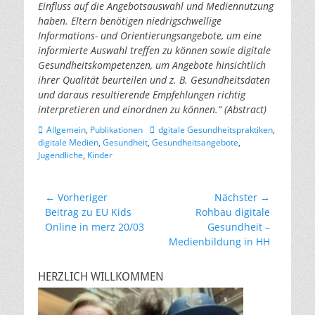
Einfluss auf die Angebotsauswahl und Mediennutzung
haben. Eltern benötigen niedrigschwellige
Informations- und Orientierungsangebote, um eine
informierte Auswahl treffen zu können sowie digitale
Gesundheitskompetenzen, um Angebote hinsichtlich
ihrer Qualität beurteilen und z. B. Gesundheitsdaten
und daraus resultierende Empfehlungen richtig
interpretieren und einordnen zu können.“ (Abstract)
Kategorien
Schlagworte
Allgemein
,
Publikationen
dgitale Gesundheitspraktiken
,
digitale Medien
,
Gesundheit
,
Gesundheitsangebote
,
Jugendliche
,
Kinder
Beitragsnavigation
← Vorheriger
Nächster →
Vorheriger
Nächster
Beitrag zu EU Kids
Rohbau digitale
Beitrag:
Beitrag:
Online in merz 20/03
Gesundheit –
Medienbildung in HH
HERZLICH WILLKOMMEN