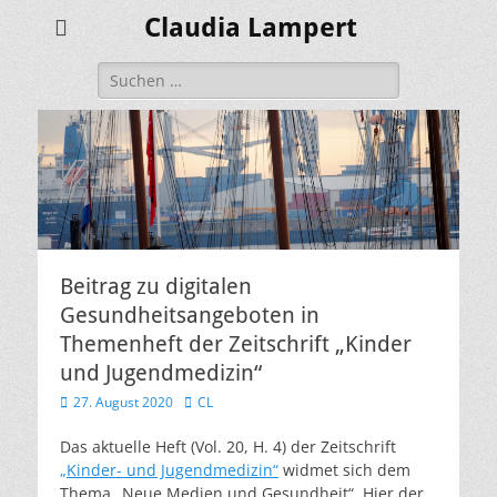
Claudia Lampert
Suchen
nach:
Beitrag zu digitalen
Gesundheitsangeboten in
Themenheft der Zeitschrift „Kinder
und Jugendmedizin“
Veröffentlicht
Autor
27. August 2020
CL
am
Das aktuelle Heft (Vol. 20, H. 4) der Zeitschrift
„Kinder- und Jugendmedizin“
widmet sich dem
Thema „Neue Medien und Gesundheit“. Hier der