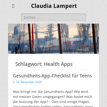
Claudia Lampert
Suchen
nach:
Schlagwort:
Health Apps
Gesundheits-App-Checklist für Teens
Veröffentlicht
14. November 2020
am
Was bringt mir die Gesundheits-App? Wie wird
mit meinen Daten umgegangen? Was kostet mich
die Nutzung der App? – Dies sind einige Fragen,
die Jugendlichen helfen sollen, Gesundheits-Apps