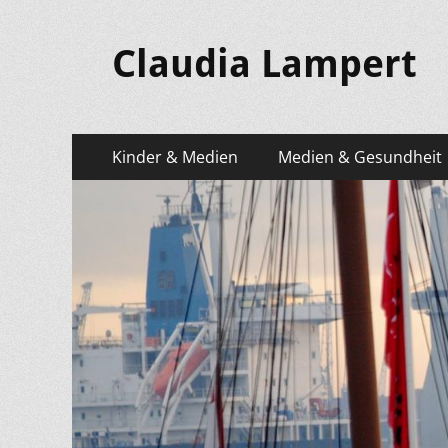
Claudia Lampert
Primäres
Zum
Kinder & Medien
Medien & Gesundheit
Inhalt
Menü
springen