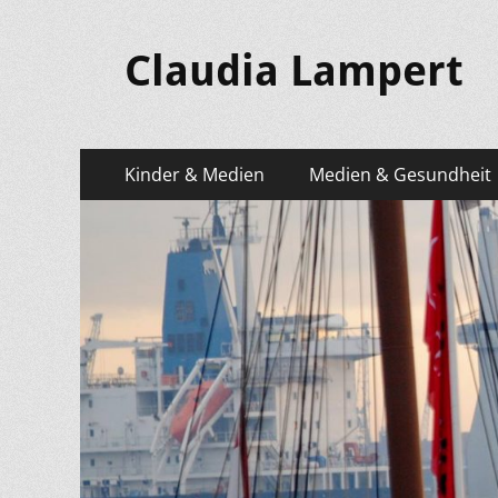
Claudia Lampert
Primäres
Zum
Kinder & Medien
Medien & Gesundheit
Inhalt
Menü
springen